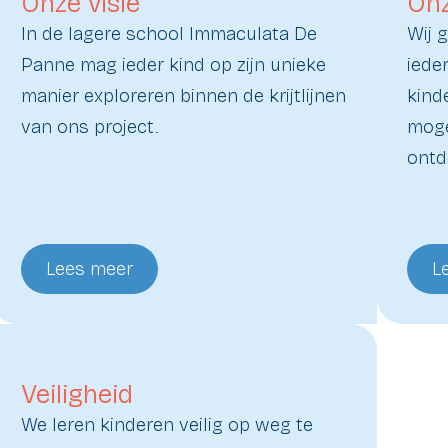
Onze visie
Onz
ouders
Vierde
In de lagere school Immaculata De
Wij 
Nuttige
leerjaar
Panne mag ieder kind op zijn unieke
iede
documen
Vijfde
manier exploreren binnen de krijtlijnen
kind
FAQ
leerjaar
van ons project.
moge
A
ontd
Vijfde
leerjaar
B
Lees meer
L
Zesde
leerjaar
Veiligheid
We leren kinderen veilig op weg te