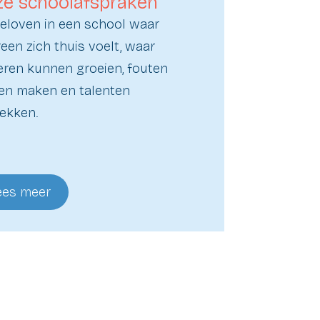
e schoolafspraken
geloven in een school waar
reen zich thuis voelt, waar
ten
eren kunnen groeien, fouten
n maken en talenten
ekken.
ees meer